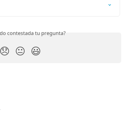
do contestada tu pregunta?
😞
😐
😃