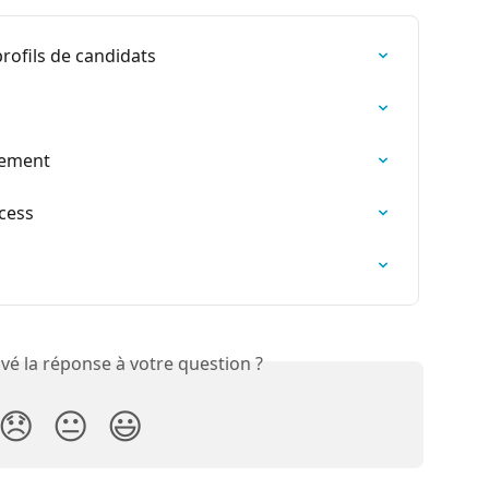
rofils de candidats
nement
ocess
vé la réponse à votre question ?
😞
😐
😃