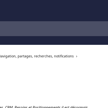
avigation, partages, recherches, notifications
s, CRM, Besoins et Positionnements il est désormais 