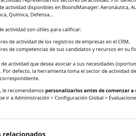
 actividad representan los sectores de actividad. Por defect
de actividad disponibles en BoondManager: Aeronáutica, Au
nca, Química, Defensa…
e actividad son útiles para calificar:
ores de actividad de los registros de empresas en el CRM,
ores de competencias de sus candidatos y recursos en su fic
r de actividad que desea asociar a sus necesidades (oportu
. Por defecto, la herramienta toma el sector de actividad d
e correspondiente.
, le recomendamos 
personalizarlos antes de comenzar a u
ebe ir a Administración > Configuración Global > Evaluacion
.
s relacionados