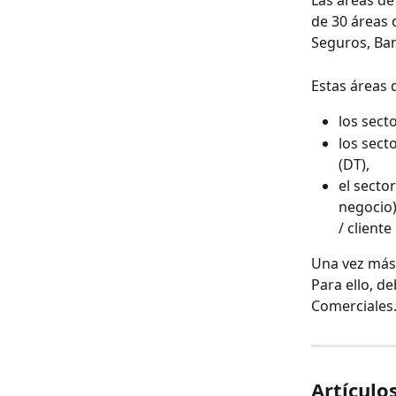
Las áreas de
de 30 áreas 
Seguros, Ba
Estas áreas d
los sect
los sect
(DT),
el secto
negocio)
/ client
Una vez más
Para ello, d
Comerciales
Artículo