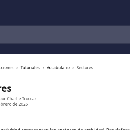
cciones
Tutoriales
Vocabulario
Sectores
res
 por
Charlie Troccaz
ebrero de 2026