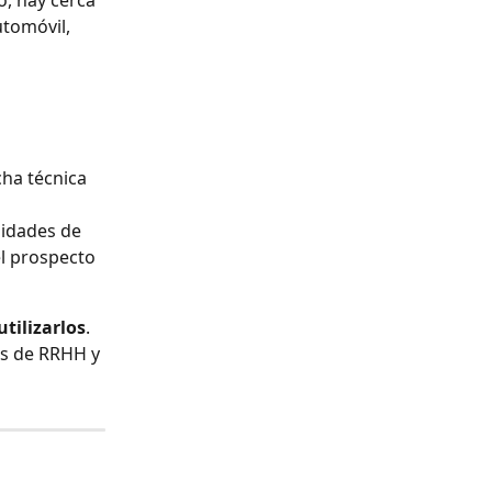
o, hay cerca 
tomóvil, 
ha técnica 
nidades de 
el prospecto 
tilizarlos
. 
es de RRHH y 