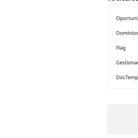
Oportun
Domínios
Flag
Gestionar
DocTempl