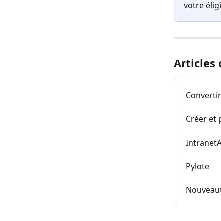
votre éli
Articles
Converti
Créer et 
Intranet
Pylote
Nouveauté