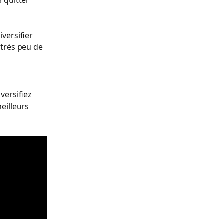
 quitter 
versifier 
 très peu de 
versifiez 
eilleurs 