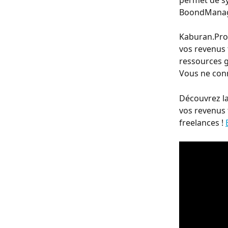
permet de sy
BoondManager
Kaburan.Pro 
vos revenus 
ressources 
Vous ne con
Découvrez la
vos revenus t
freelances ! 